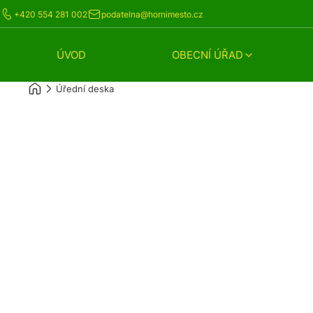
+420 554 281 002
podatelna@hornimesto.cz
ÚVOD
OBECNÍ ÚŘAD
Úřední deska