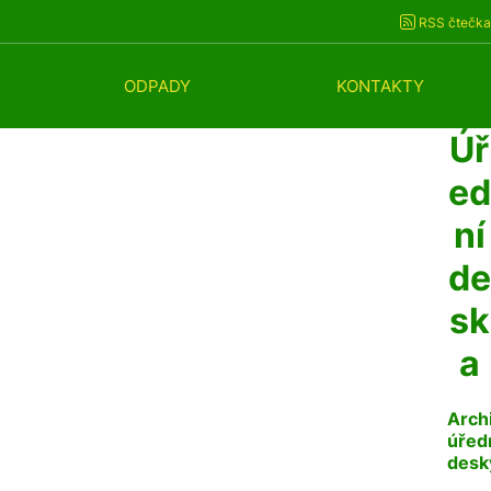
RSS čtečka
ODPADY
KONTAKTY
Úř
ed
ní
de
sk
a
Arch
úřed
desk