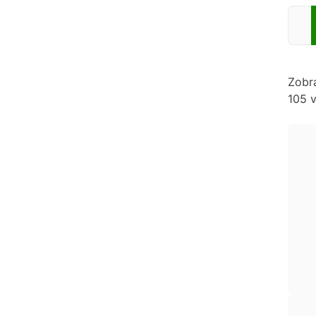
Zadej
Zobr
105 