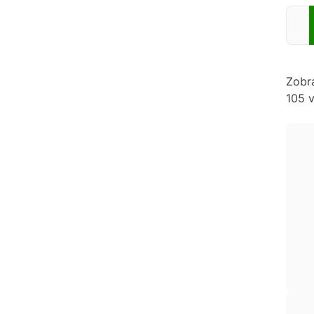
Zadej
Zobr
105 