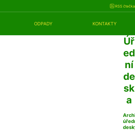
RSS čtečka
ODPADY
KONTAKTY
Úř
ed
ní
de
sk
a
Arch
úřed
desk