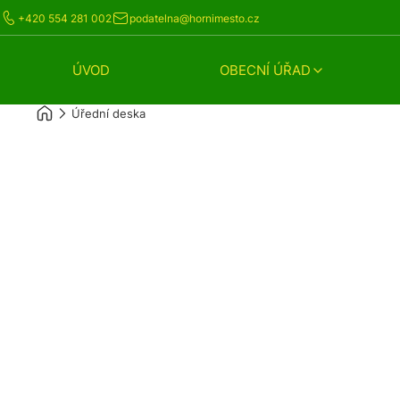
+420 554 281 002
podatelna@hornimesto.cz
ÚVOD
OBECNÍ ÚŘAD
Úřední deska