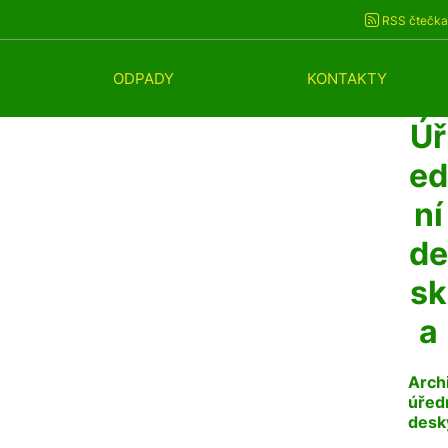
RSS čtečka
ODPADY
KONTAKTY
Úř
ed
ní
de
sk
a
Arch
úřed
desk