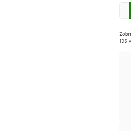
Zadej
Zobr
105 