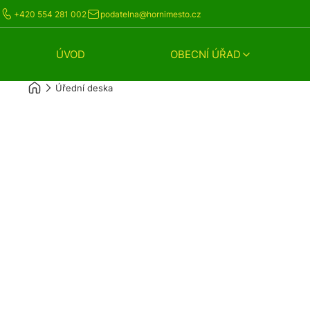
+420 554 281 002
podatelna@hornimesto.cz
ÚVOD
OBECNÍ ÚŘAD
Úřední deska