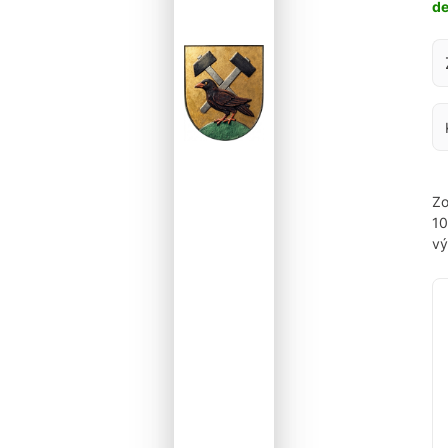
d
Za
Zo
1
vý