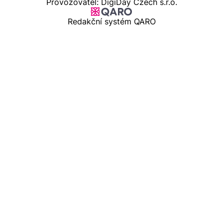
Provozovatel: DigiDay Czech s.r.o.
Redakční systém QARO