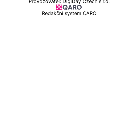
Provozovatel: DigiDay Czech s.r.o.
Redakční systém QARO