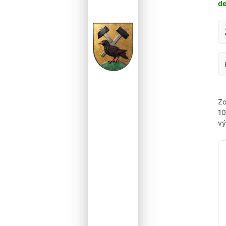
d
Za
Zo
1
vý