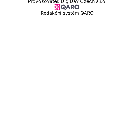
Provozovatel: DigiDay Czech s.r.o.
Redakční systém QARO