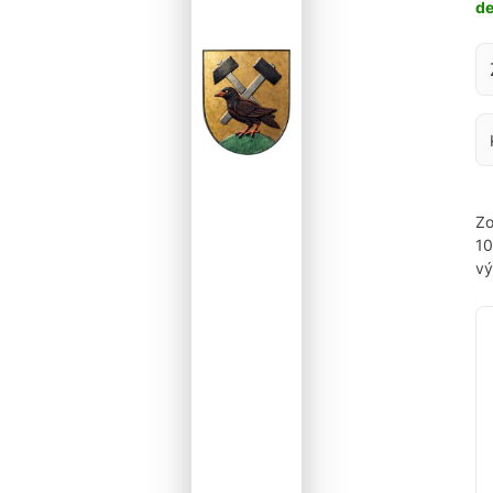
d
Za
Zo
1
vý