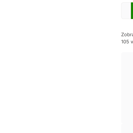
Zadej
Zobr
105 