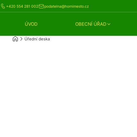
+420 554 281 002
podatelna@hornimesto.cz
ÚVOD
OBECNÍ ÚŘAD
Úřední deska