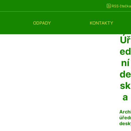
RSS čtečka
ODPADY
KONTAKTY
Úř
ed
ní
de
sk
a
Arch
úřed
desk