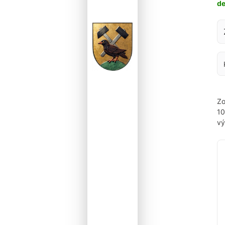
d
Za
Zo
1
vý