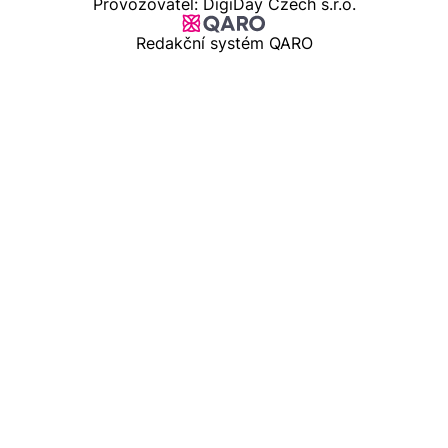
Provozovatel: DigiDay Czech s.r.o.
Redakční systém QARO