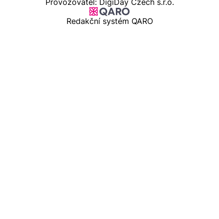
Provozovatel: DigiDay Czech s.r.o.
Redakční systém QARO