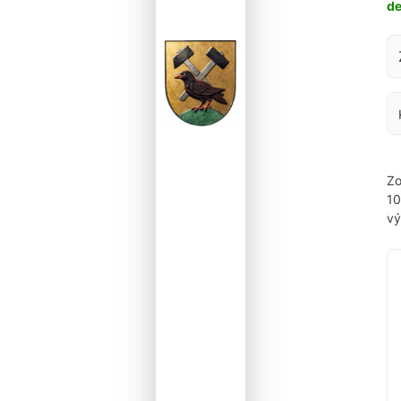
d
Za
Zo
1
vý