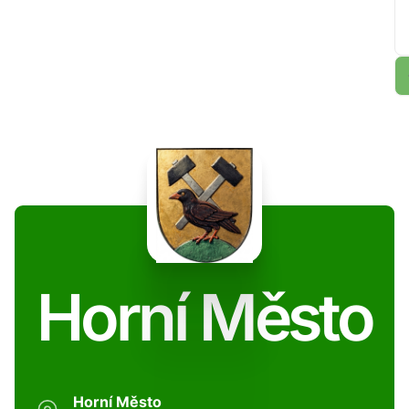
Horní Město
Horní Město