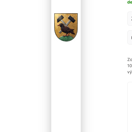
d
Za
Zo
1
vý