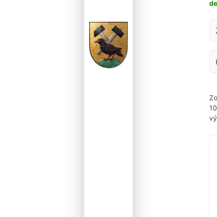
d
Za
Zo
1
vý