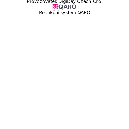
Provozovatel: DigiDay Czech s.r.o.
Redakční systém QARO