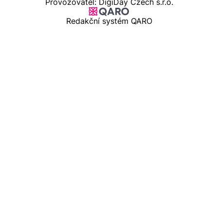
Provozovatel: DigiDay Czech s.r.o.
Redakční systém QARO