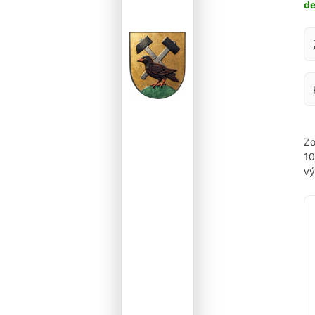
d
Za
Zo
1
vý