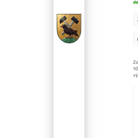
d
Za
Zo
1
vý