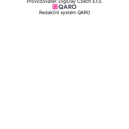
Provozovatel: DigiDay Czech s.r.o.
Redakční systém QARO