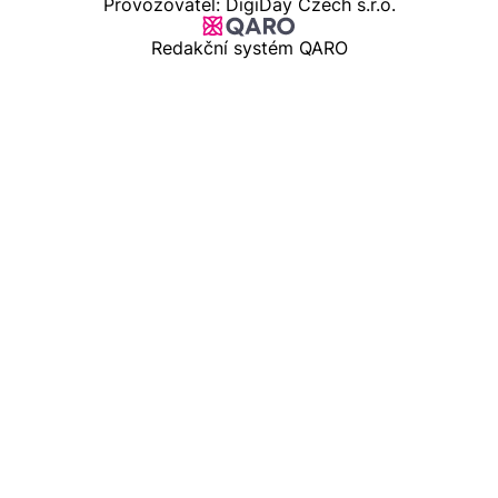
Provozovatel: DigiDay Czech s.r.o.
Redakční systém QARO