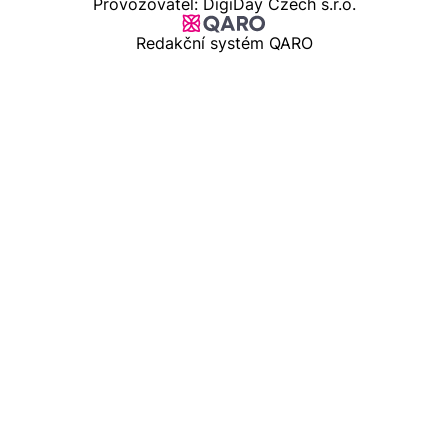
Provozovatel: DigiDay Czech s.r.o.
Redakční systém QARO