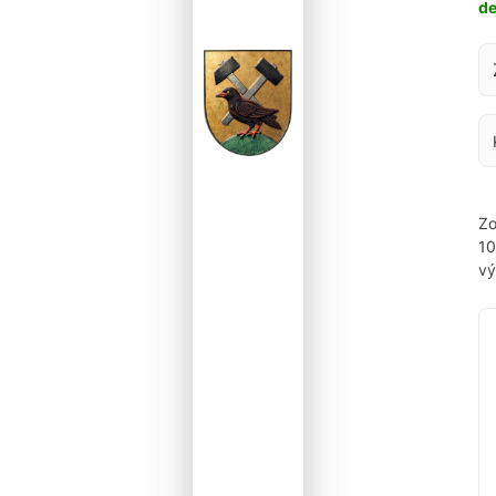
d
Za
Zo
1
vý