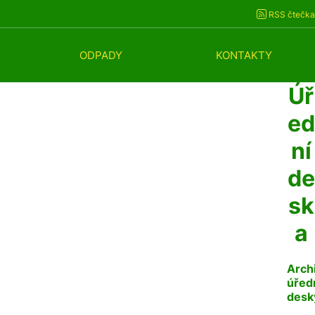
RSS čtečka
ODPADY
KONTAKTY
Úř
ed
ní
de
sk
a
Arch
úřed
desk