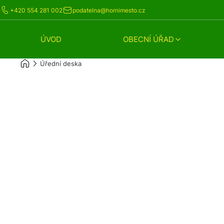
+420 554 281 002
podatelna@hornimesto.cz
ÚVOD
OBECNÍ ÚŘAD
Úřední deska