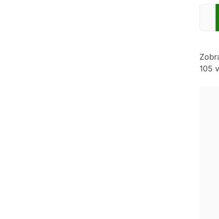
Zadej
Zobr
105 