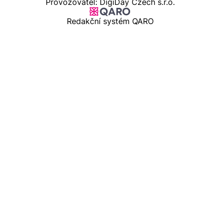
Provozovatel: DigiDay Czech s.r.o.
Redakční systém QARO