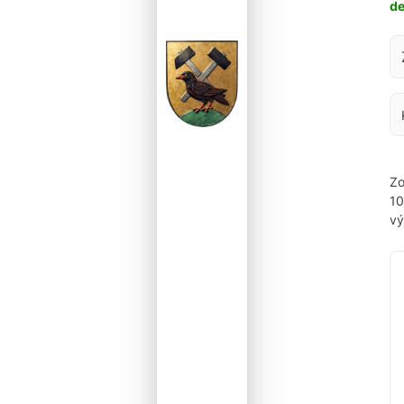
d
Za
Zo
1
vý