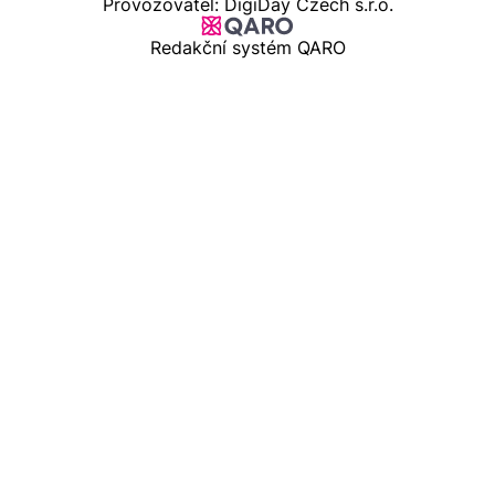
Provozovatel: DigiDay Czech s.r.o.
Redakční systém QARO