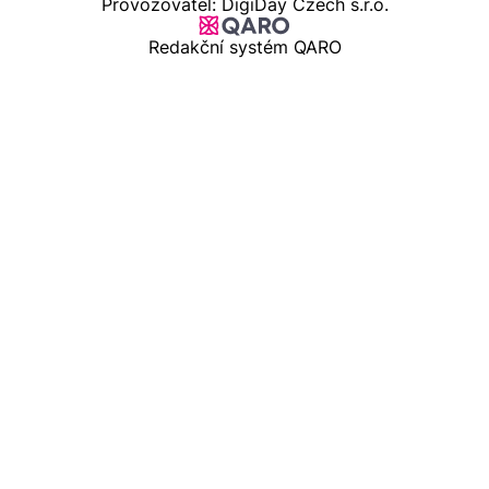
Provozovatel: DigiDay Czech s.r.o.
Redakční systém QARO