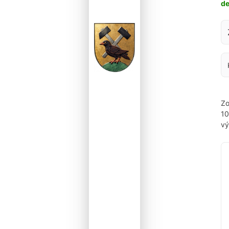
d
Za
Zo
1
vý