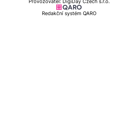
Provozovatel: DigiDay Czech s.r.o.
Redakční systém QARO