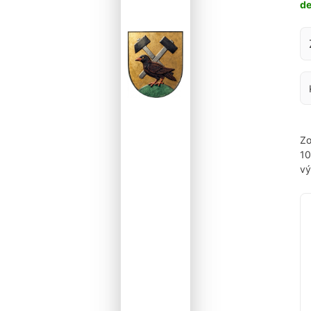
d
Za
Zo
1
vý