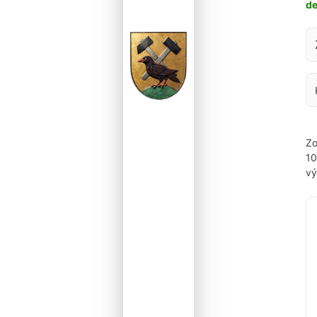
d
Za
Zo
1
vý