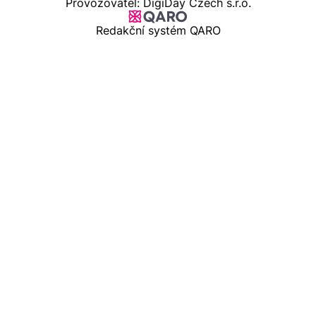
Provozovatel: DigiDay Czech s.r.o.
Redakční systém QARO