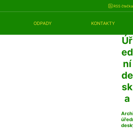
RSS čtečka
ODPADY
KONTAKTY
Úř
ed
ní
de
sk
a
Arch
úřed
desk