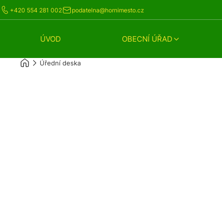
+420 554 281 002
podatelna@hornimesto.cz
ÚVOD
OBECNÍ ÚŘAD
Úřední deska