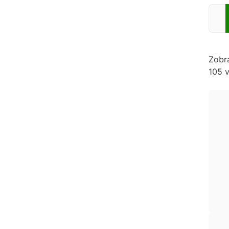
Zadej
Zobr
105 