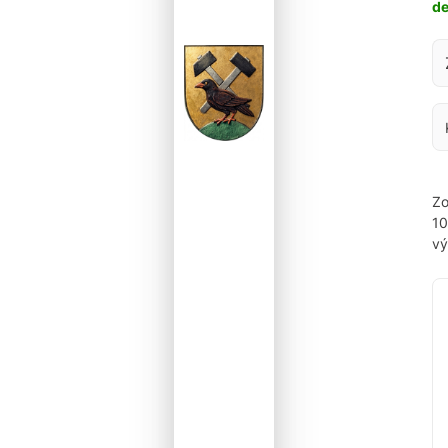
d
Za
Zo
1
vý