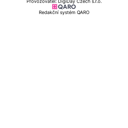
Provozovatel: DigiDay Czech s.r.o.
Redakční systém QARO