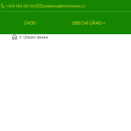
+420 554 281 002
podatelna@hornimesto.cz
ÚVOD
OBECNÍ ÚŘAD
Úřední deska