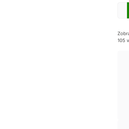
Zadej
Zobr
105 