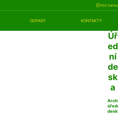
RSS čtečka
ODPADY
KONTAKTY
Úř
ed
ní
de
sk
a
Arch
úřed
desk