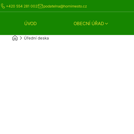
+420 554 281 002
podatelna@hornimesto.cz
ÚVOD
OBECNÍ ÚŘAD
Úřední deska