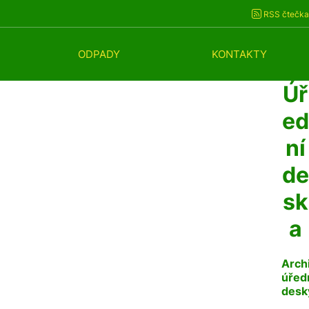
RSS čtečka
ODPADY
KONTAKTY
Úř
ed
ní
de
sk
a
Arch
úřed
desk