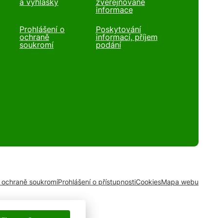
a vyhlášky
zveřejňované
informace
Prohlášení o
Poskytování
ochraně
informací, příjem
soukromí
podání
o ochraně soukromí
Prohlášení o přístupnosti
Cookies
Mapa webu