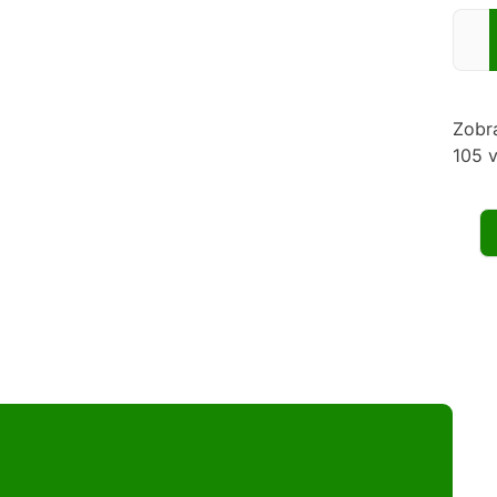
Zadej
Zobr
105 