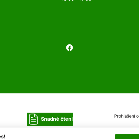
Prohlášení 
Snadné čtení
s!