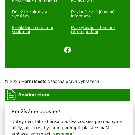
Elektronická podatelna
Popis úřadu
Důležité zákony a
Povinně zveřejňované
vyhlášky
informace
Prohlášení o ochraně
Poskytování informací,
soukromí
příjem podání
© 2026
Horní Město
Všechna práva vyhrazena
Snadné čtení
Prohlášení o ochraně soukromí
Prohlášení o přístupnosti
Cookies
Mapa webu
Používáme cookies!
Dobrý den, tato stránka používá cookies pro nezbytné
účely, ale taky abychom pochopili jak jste s naší
Provozovatel: DigiDay Czech s.r.o.
stránkou spokojeni.
Nastavení