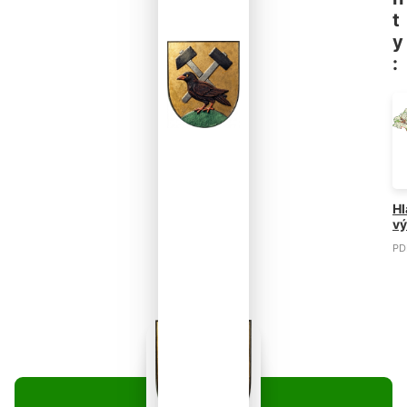
t
y
:
Hl
vý
PD