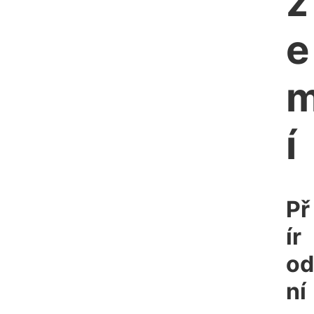
z
e
í
Př
ír
od
ní 