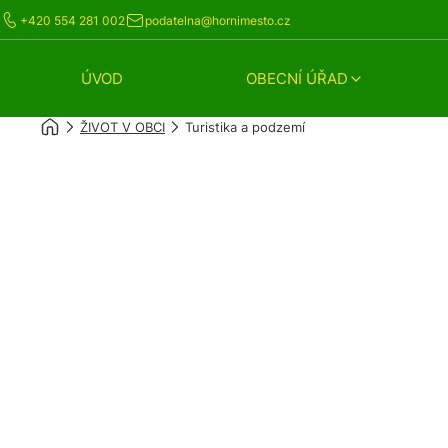
+420 554 281 002
podatelna@hornimesto.cz
ÚVOD
OBECNÍ ÚŘAD
ŽIVOT V OBCI
Turistika a podzemí