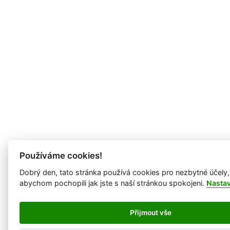
Používáme cookies!
Dobrý den, tato stránka používá cookies pro nezbytné účely,
abychom pochopili jak jste s naší stránkou spokojeni.
Nasta
Přijmout vše