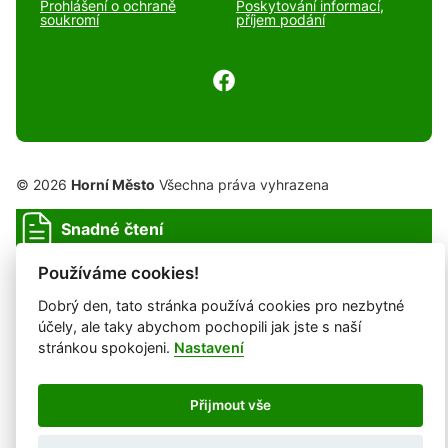
Prohlášení o ochraně
Poskytování informací,
soukromí
příjem podání
© 2026
Horní Město
Všechna práva vyhrazena
Snadné čtení
Prohlášení o ochraně soukromí
Prohlášení o přístupnosti
Cookies
Používáme cookies!
Mapa webu
Dobrý den, tato stránka používá cookies pro nezbytné
účely, ale taky abychom pochopili jak jste s naší
stránkou spokojeni.
Nastavení
Provozovatel: DigiDay Czech s.r.o.
Redakční systém QARO
Přijmout vše