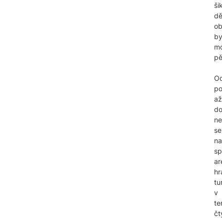
ši
dě
ob
by
m
pě
O
po
až
d
ne
se
na
sp
ar
hr
tu
v
te
čt