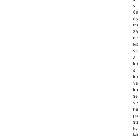
v
če
šl
ma
za
ni
M
vl
a
ko
s
k
ve
kt
se
ve
na
pa
st
Ev
M