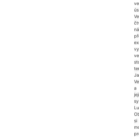
ve
ús
Ve
čt
n
př
ex
vy
ve
st
te
Ja
Ve
a
jej
sy
Lu
O
si
mo
pr