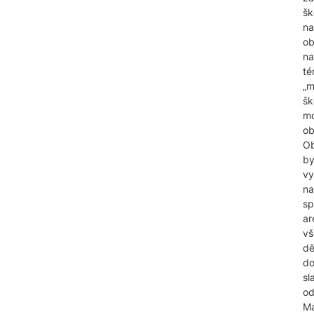
šk
na
ob
na
t
„m
šk
mo
ob
O
by
vy
na
sp
ar
vš
dě
do
sl
o
M