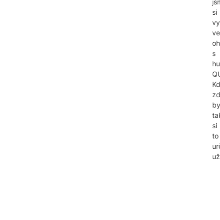
js
si
vy
ve
oh
s
h
Q
K
z
by
ta
si
to
ur
uži