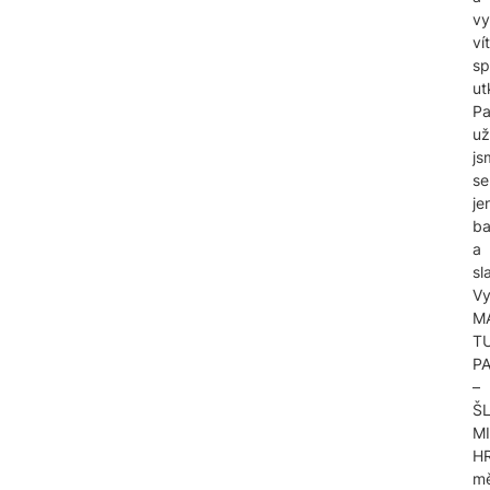
vy
ví
sp
ut
P
už
js
se
je
ba
a
sla
Vy
M
T
P
–
Š
M
H
mě