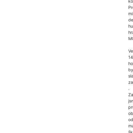
ko
Pr
mi
d
h
hr
M
Ve
14
ho
by
sl
za
.
Za
js
p
ob
o
ma
šk