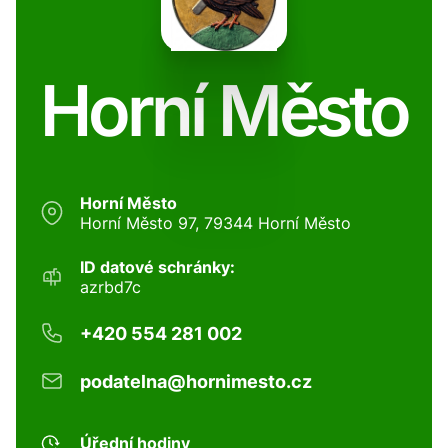
Horní Město
Horní Město
Horní Město 97, 79344 Horní Město
ID datové schránky:
azrbd7c
+420 554 281 002
podatelna@hornimesto.cz
Úřední hodiny