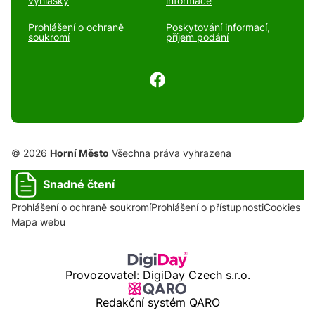
vyhlášky
informace
Prohlášení o ochraně
Poskytování informací,
soukromí
příjem podání
© 2026
Horní Město
Všechna práva vyhrazena
Snadné čtení
Prohlášení o ochraně soukromí
Prohlášení o přístupnosti
Cookies
Mapa webu
Provozovatel: DigiDay Czech s.r.o.
Redakční systém QARO