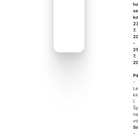
h
se
ko
23
7.
2
-
25
7.
2
Pá
-
Le
ki
(
Šp
na
vo
S
-