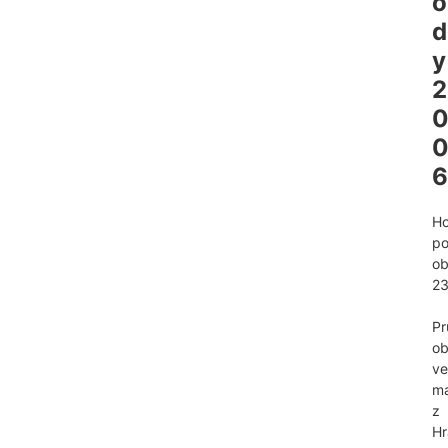
o
d
y 
2
6
H
po
o
23
Pr
ob
ve
ma
z
Hr