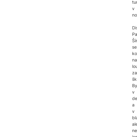
tu
v
no
Di
Pa
Ší
se
ko
na
lo
za
šk
By
v
de
a
v
bl
al
ne
js