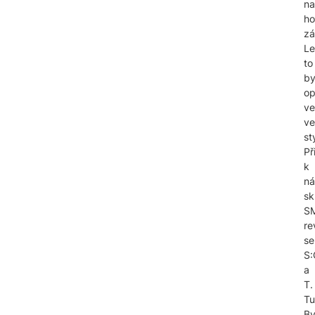
na
h
zá
Le
to
by
op
ve
ve
st
Př
k
n
sk
S
re
se
S:
a
T.
Tu
By