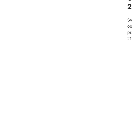
2
Sv
ob
pr
21