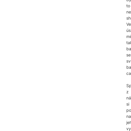
to
ne
sh
Ve
ús
mě
ta
b
se
s
b
ca
Sp
z
ná
si
po
na
je
vy