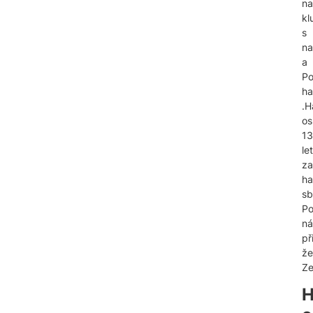
na
kl
s
na
a
Po
ha
.H
os
1
let
za
ha
sb
Po
ná
při
že
Ze