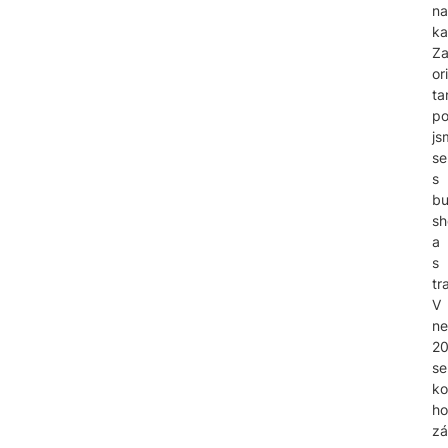
na
ka
Za
or
ta
po
js
se
s
bu
s
a
s
tr
V
ne
20
se
ko
h
zá