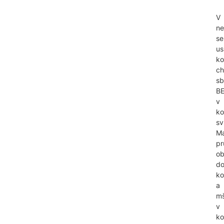
V
ne
se
us
ko
c
sb
B
v
ko
sv
Ma
pr
ob
d
ko
a
m
v
ko