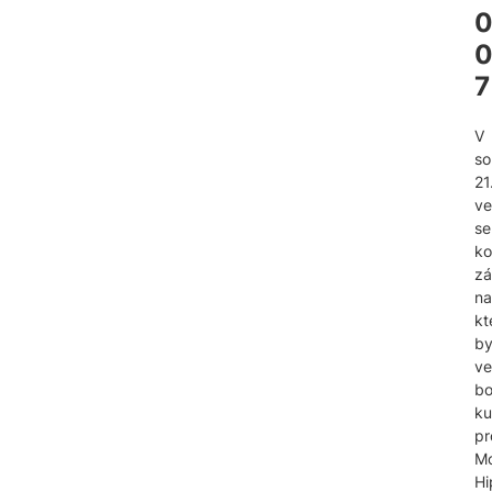
7
V
so
21
ve
se
ko
zá
na
kt
by
ve
bo
ku
pr
Mo
Hi