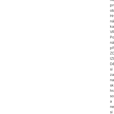
pr
ob
Hr
n
ka
V
Po
ná
při
Z
IZ
Dě
si
za
na
sk
hr
so
a
ne
si