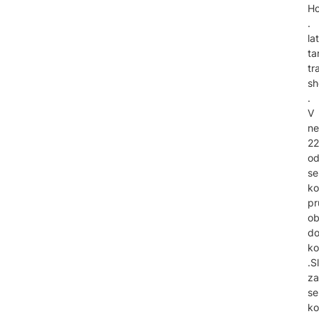
H
.
la
ta
tr
s
.
V
ne
22
od
se
ko
pr
ob
d
ko
.S
za
se
ko