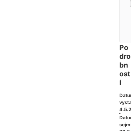
Po
dro
bn
ost
i
Dat
vysta
4.5.
Dat
sejmu