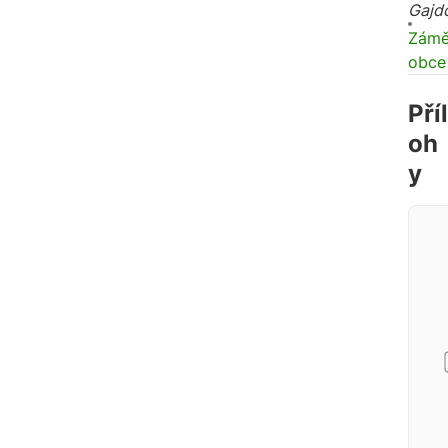
Gajd
Zámě
obce
Příl
oh
y