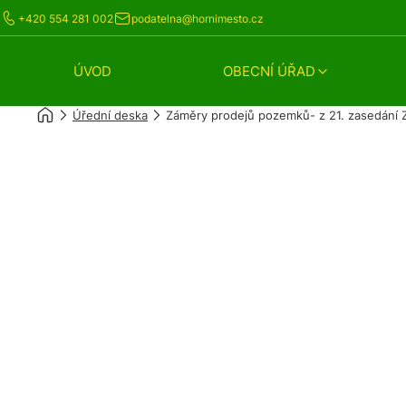
+420 554 281 002
podatelna@hornimesto.cz
ÚVOD
OBECNÍ ÚŘAD
Úřední deska
Záměry prodejů pozemků- z 21. zasedání