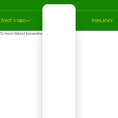
ŽIVOT V OBCI
POPLATKY
 ZO Horní Město konaného dne 22.4.2026