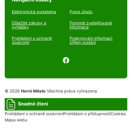
Elektronická podatelna
Popis úřadu
Důležité zákony a
Povinně zveřejňované
vyhlášky
informace
Prohlášení o ochraně
Poskytování informací,
soukromí
příjem podání
© 2026
Horní Město
Všechna práva vyhrazena
Snadné čtení
Prohlášení o ochraně soukromí
Prohlášení o přístupnosti
Cookies
Mapa webu