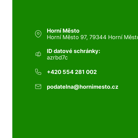
Horní Město
Horní Město 97, 79344 Horní Měst
ID datové schránky:
azrbd7c
+420 554 281 002
podatelna@hornimesto.cz