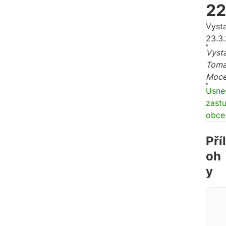
22
Vyst
23.3
Vysta
Tomá
Moc
Usne
zastu
obce
Příl
oh
y