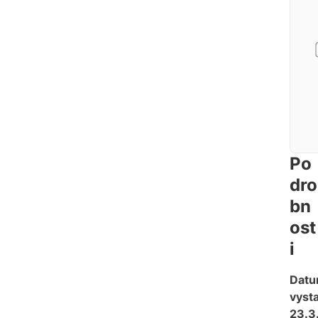
Po
dro
bn
ost
i
Dat
vysta
23.3