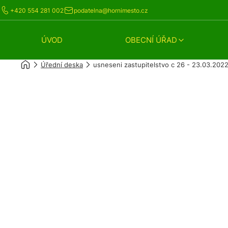
+420 554 281 002
podatelna@hornimesto.cz
ÚVOD
OBECNÍ ÚŘAD
Úřední deska
usneseni zastupitelstvo c 26 - 23.03.202