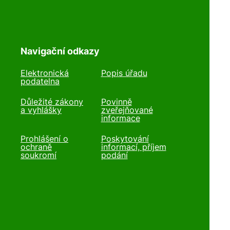
Navigační odkazy
Elektronická
Popis úřadu
podatelna
Důležité zákony
Povinně
a vyhlášky
zveřejňované
informace
Prohlášení o
Poskytování
ochraně
informací, příjem
soukromí
podání