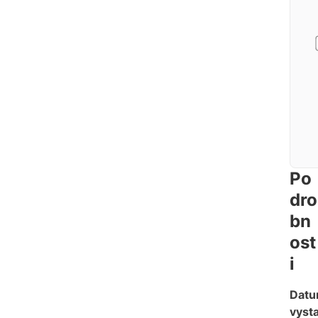
Po
dro
bn
ost
i
Dat
vysta