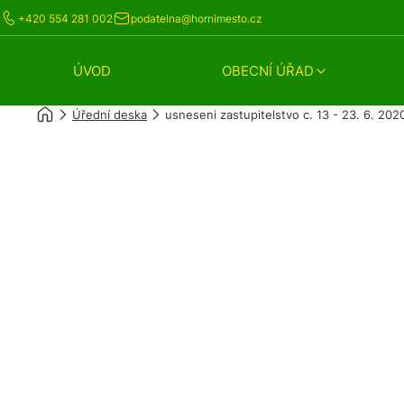
+420 554 281 002
podatelna@hornimesto.cz
ÚVOD
OBECNÍ ÚŘAD
Úřední deska
usneseni zastupitelstvo c. 13 - 23. 6. 202