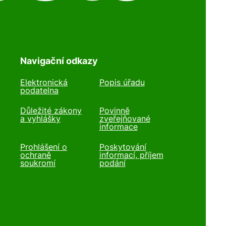
Navigační odkazy
Elektronická
Popis úřadu
podatelna
Důležité zákony
Povinně
a vyhlášky
zveřejňované
informace
Prohlášení o
Poskytování
ochraně
informací, příjem
soukromí
podání