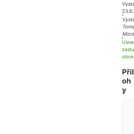
Vyst
23.6
Vysta
Tomá
Moc
Usne
zastu
obce
Příl
oh
y