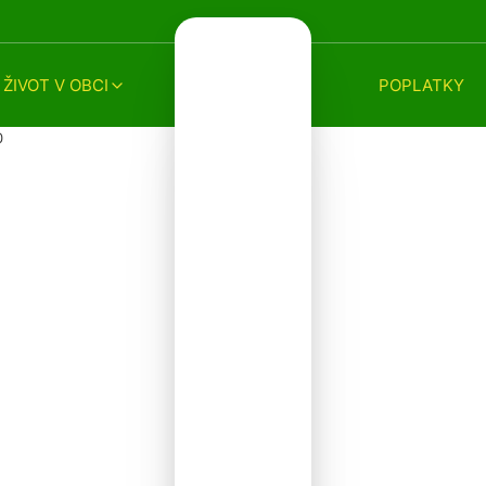
ŽIVOT V OBCI
POPLATKY
0