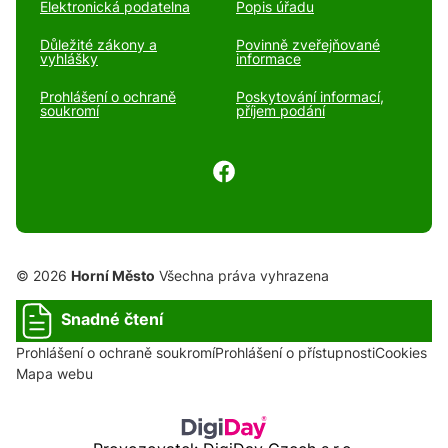
Elektronická podatelna
Popis úřadu
Důležité zákony a
Povinně zveřejňované
vyhlášky
informace
Prohlášení o ochraně
Poskytování informací,
soukromí
příjem podání
© 2026
Horní Město
Všechna práva vyhrazena
Snadné čtení
Prohlášení o ochraně soukromí
Prohlášení o přístupnosti
Cookies
Mapa webu