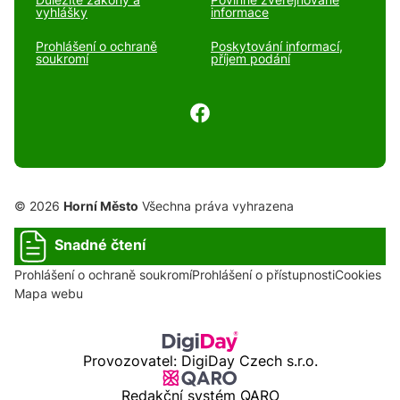
vyhlášky
informace
Prohlášení o ochraně
Poskytování informací,
soukromí
příjem podání
© 2026
Horní Město
Všechna práva vyhrazena
Snadné čtení
Prohlášení o ochraně soukromí
Prohlášení o přístupnosti
Cookies
Mapa webu
Provozovatel: DigiDay Czech s.r.o.
Redakční systém QARO