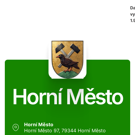
D
vy
1.
Horní Město
Horní Město
Horní Město 97, 79344 Horní Město