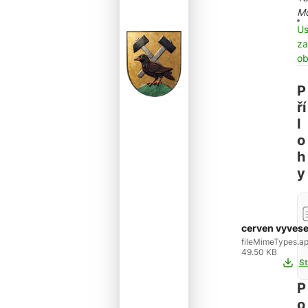
M
Us
za
o
P
ří
l
o
h
y
cerven vyvese
fileMimeTypes.ap
49.50 KB
St
P
o