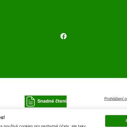
Prohlášení 
Snadné čtení
s!
ka používá cookies pro nezbytné účely, ale taky