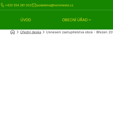
+420 554 281 002
podatelna@hornimesto.cz
ÚVOD
OBECNÍ ÚŘAD
Úřední deska
Usnesení zastupitelstva obce - Březen 20