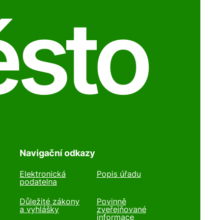
ěsto
Navigační odkazy
Elektronická
Popis úřadu
podatelna
Důležité zákony
Povinně
a vyhlášky
zveřejňované
informace