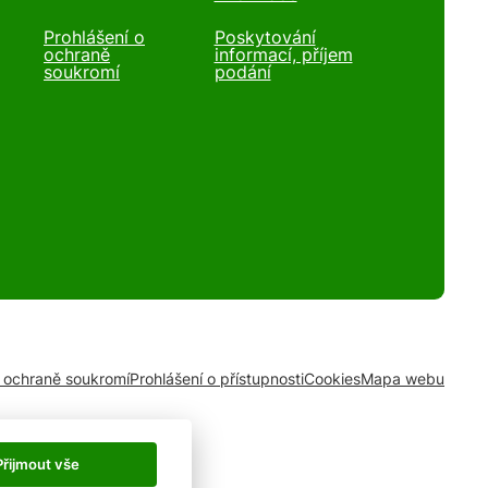
Prohlášení o
Poskytování
ochraně
informací, příjem
soukromí
podání
o ochraně soukromí
Prohlášení o přístupnosti
Cookies
Mapa webu
Přijmout vše