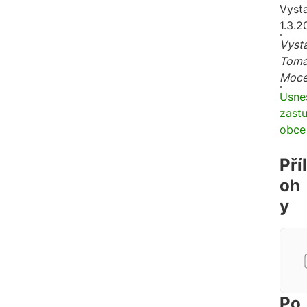
Vyst
1.3.2
Vysta
Tomá
Moc
Usne
zastu
obce
Příl
oh
y
Po