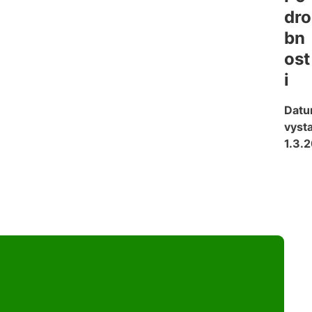
dro
bn
ost
i
Dat
vysta
1.3.