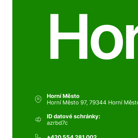
Hor
Horní Město
Horní Město 97, 79344 Horní Měst
ID datové schránky:
azrbd7c
+420 554 281 002