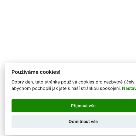
Používáme cookies!
Dobrý den, tato stránka používá cookies pro nezbytné účely,
abychom pochopili jak jste s naší stránkou spokojeni.
Nasta
Přijmout vše
Odmítnout vše