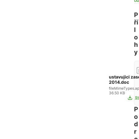
o
P
ří
l
o
h
y
ustavujici zas
2014.doc
fileMimeTypes.ap
36.50 KB
St
P
o
d
r
o