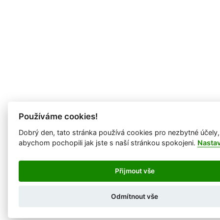
Používáme cookies!
Dobrý den, tato stránka používá cookies pro nezbytné účely,
abychom pochopili jak jste s naší stránkou spokojeni.
Nasta
Přijmout vše
Odmítnout vše