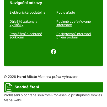
Navigační odkazy
Elektronická podatelna
Popis úřadu
Důležité zákony a
Povinně zveřejňované
vyhlášky
informace
Prohlášení o ochraně
Poskytování informací,
soukromí
příjem podání
© 2026
Horní Město
Všechna práva vyhrazena
Snadné čtení
Prohlášení o ochraně soukromí
Prohlášení o přístupnosti
Cookies
Mapa webu