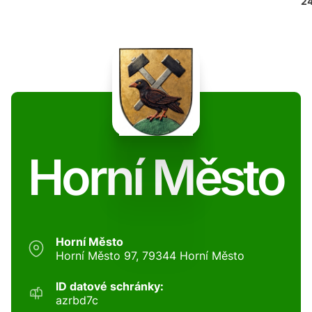
24
Horní Město
Horní Město
Horní Město 97, 79344 Horní Město
ID datové schránky:
azrbd7c