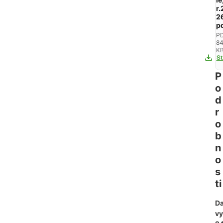
r.
2
p
PD
84
K
St
P
o
d
r
o
b
n
o
s
ti
D
vy