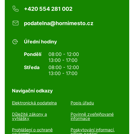
+420 554 281 002
podatelna@hornimesto.cz
Úřední hodiny
Pondělí
08:00 - 12:00
13:00 - 17:00
Středa
08:00 - 12:00
13:00 - 17:00
Navigační odkazy
Elektronická podatelna
Popis úřadu
Důležité zákony a
Povinně zveřejňované
vyhlášky
informace
Prohlášení o ochraně
Poskytování informací,
soukromí
příjem podání