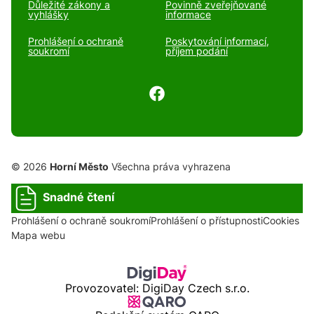
Důležité zákony a
Povinně zveřejňované
vyhlášky
informace
Prohlášení o ochraně
Poskytování informací,
soukromí
příjem podání
© 2026
Horní Město
Všechna práva vyhrazena
Snadné čtení
Prohlášení o ochraně soukromí
Prohlášení o přístupnosti
Cookies
Mapa webu
Provozovatel: DigiDay Czech s.r.o.