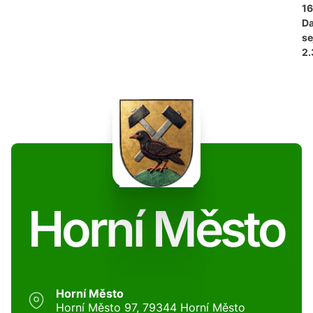
16
D
se
2.
Horní Město
Horní Město
Horní Město 97, 79344 Horní Město