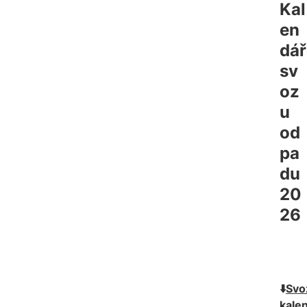
Kal
en
dář 
sv
oz
u 
od
pa
du  
20
26
⬇️
Svo
kale