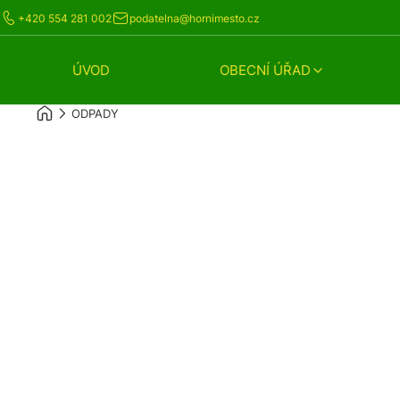
+420 554 281 002
podatelna@hornimesto.cz
ÚVOD
OBECNÍ ÚŘAD
ODPADY