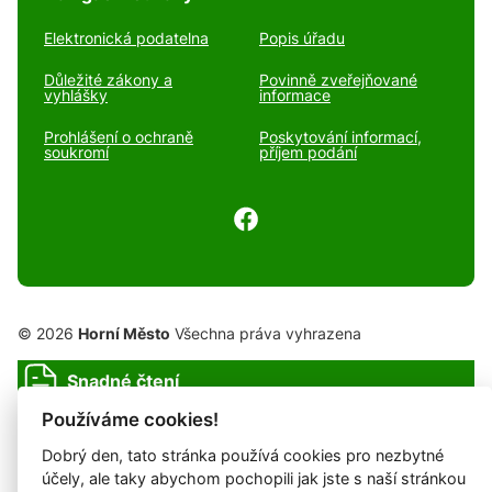
Elektronická podatelna
Popis úřadu
Důležité zákony a
Povinně zveřejňované
vyhlášky
informace
Prohlášení o ochraně
Poskytování informací,
soukromí
příjem podání
© 2026
Horní Město
Všechna práva vyhrazena
Snadné čtení
Používáme cookies!
Prohlášení o ochraně soukromí
Prohlášení o přístupnosti
Cookies
Mapa webu
Dobrý den, tato stránka používá cookies pro nezbytné
účely, ale taky abychom pochopili jak jste s naší stránkou