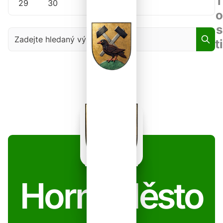
l
29
30
o
s
Zadejte hledaný výraz
ti
Horní Město