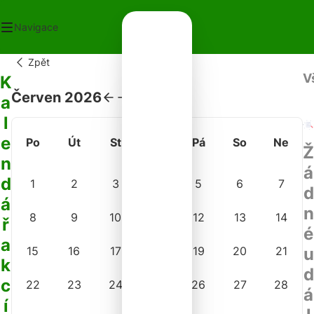
Navigace
Zpět
V
OD
K
ECNÍ ÚŘAD
Červen 2026
a
OT V OBCI
l
PLATKY
PADY
e
Po
Út
St
Čt
Pá
So
Ne
NTAKTY
Ž
n
á
d
1
2
3
4
5
6
7
d
á
n
8
9
10
11
12
13
14
ř
é
a
15
16
17
18
19
20
21
u
k
d
c
22
23
24
25
26
27
28
á
í