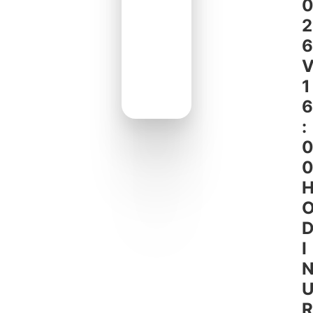
2
6
1
6
:
I
R