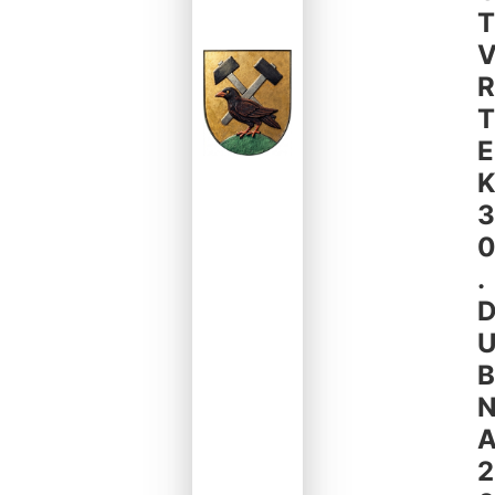
T
R
T
E
3
.
B
2