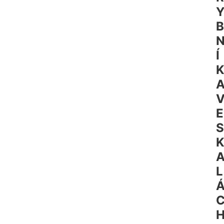
B
Í
E
S
L